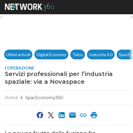
Servizi professionali per l’ind
Ultimi articoli
Digital Economy
Telco
Industria 4.0
SpacEc
L’OPERAZIONE
Servizi professionali per l’industria
spaziale: via a Novaspace
Home
SpacEconomy360