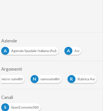
Aziende
A
A
Agenzia Spaziale Italiana (Asi)
Asi
Argomenti
N
R
micro-satelliti
nanosatelliti
Rubrica Asi
Canali
S
SpacEconomy360