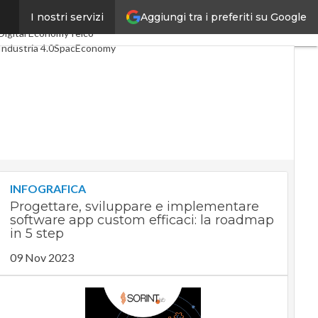
Aggiungi tra i preferiti su Google
I nostri servizi
Ultimi articoli
Digital Economy
Telco
Industria 4.0
SpacEconomy
PA Digitale
Green economy
Intelligenza artificiale
Videointerviste
Le Guide di CorCom
Podcast
Privacy
INFOGRAFICA
Progettare, sviluppare e implementare
software app custom efficaci: la roadmap
in 5 step
09 Nov 2023