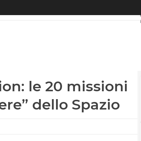
 le 20 missioni di Alcor, il “cavaliere” dello Spazio
on: le 20 missioni
liere” dello Spazio