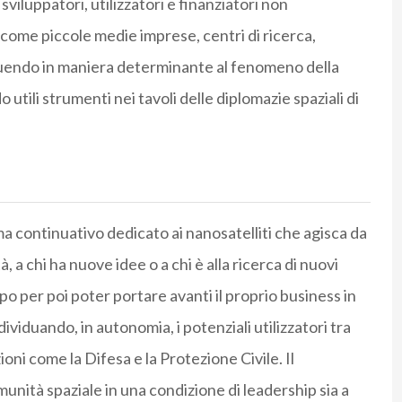
iluppatori, utilizzatori e finanziatori non
 come piccole medie imprese, centri di ricerca,
ribuendo in maniera determinante al fenomeno della
tili strumenti nei tavoli delle diplomazie spaziali di
a continuativo dedicato ai nanosatelliti che agisca da
a chi ha nuove idee o a chi è alla ricerca di nuovi
ipo per poi poter portare avanti il proprio business in
iduando, in autonomia, i potenziali utilizzatori tra
zioni come la Difesa e la Protezione Civile. Il
unità spaziale in una condizione di leadership sia a