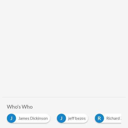
Who's Who
J
R
James Dickinson
jeff bezos
Richard Zellmann