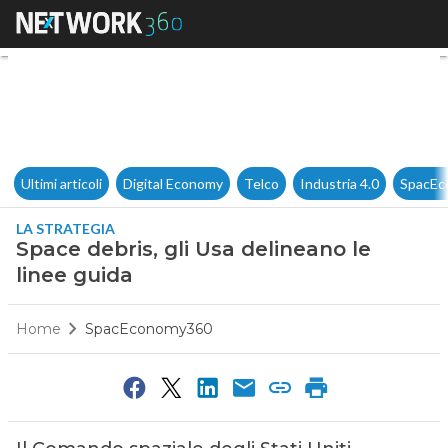
Space debris, gli Usa delinean
Ultimi articoli
Digital Economy
Telco
Industria 4.0
SpacEc
LA STRATEGIA
Space debris, gli Usa delineano le
linee guida
Home
SpacEconomy360