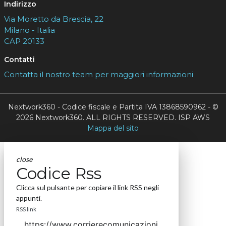
Indirizzo
Via Moretto da Brescia, 22
Milano - Italia
CAP 20133
Contatti
Contatta il nostro team per maggiori informazioni
Nextwork360 - Codice fiscale e Partita IVA 13868590962 - ©
2026 Nextwork360. ALL RIGHTS RESERVED. ISP AWS
Mappa del sito
close
Codice Rss
Clicca sul pulsante per copiare il link RSS negli
appunti.
RSS link