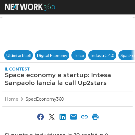
Space economy e startup: Inte
Ultimi articoli
Digital Economy
Telco
Industria 4.0
SpacEc
IL CONTEST
Space economy e startup: Intesa
Sanpaolo lancia la call Up2stars
Home
SpacEconomy360