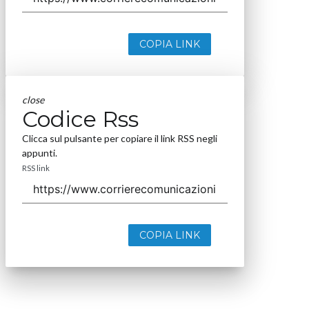
COPIA LINK
close
Codice Rss
Clicca sul pulsante per copiare il link RSS negli
appunti.
RSS link
COPIA LINK