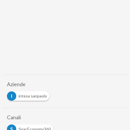
Aziende
I
intesa sanpaolo
Canali
S
SpacEconomy360