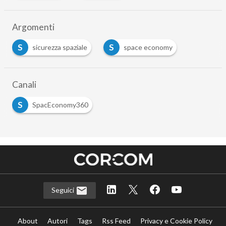
Argomenti
S
S
sicurezza spaziale
space economy
Canali
S
SpacEconomy360
Seguici
About
Autori
Tags
Rss Feed
Privacy e Cookie Policy