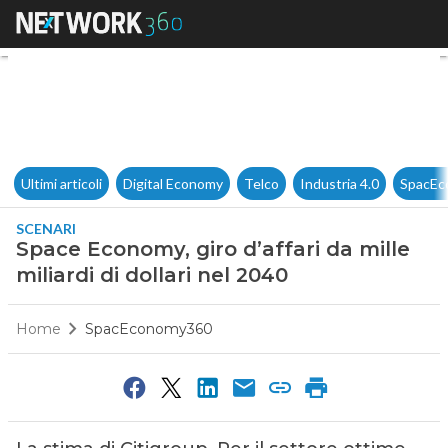
Space Economy, giro d’affari d
Ultimi articoli
Digital Economy
Telco
Industria 4.0
SpacEc
SCENARI
Space Economy, giro d’affari da mille
miliardi di dollari nel 2040
Home
SpacEconomy360