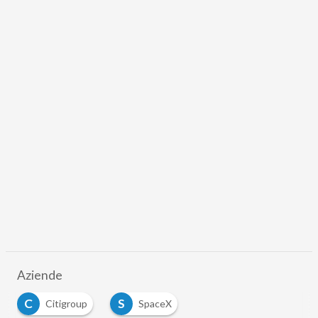
Aziende
C
S
Citigroup
SpaceX