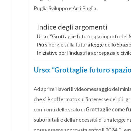
Puglia Sviluppo e Arti Puglia.
Indice degli argomenti
Urso: “Grottaglie futuro spazioporto del
Più sinergie sulla futura legge dello Spazi
Iniziative per l’industria aerospaziale civil
Urso: “Grottaglie futuro spaz
Ad aprire i lavori il videomessaggio del mini
che si è soffermato sull’interesse dei più g
confronti dello scalo di
Grottaglie come fut
suborbitali
e della necessità di una legge n
possa essere approvata entro il 2024. “Leg