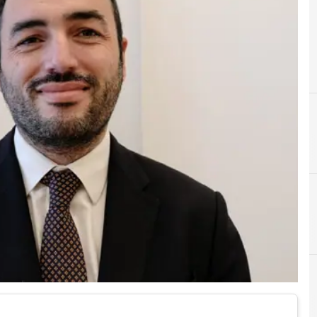
A
adolfo urso
A
Aeroporti di Puglia
A
aerospazio