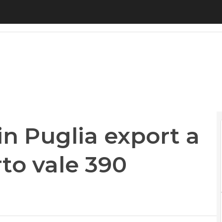
uglia export a + 15,8%: il comparto vale 390 milio
n Puglia export a
rto vale 390