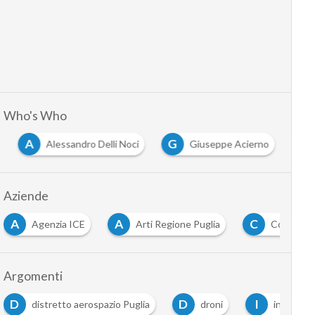
Who's Who
A
G
Alessandro Delli Noci
Giuseppe Acierno
Aziende
A
A
C
Agenzia ICE
Arti Regione Puglia
Commissi
Argomenti
D
D
I
distretto aerospazio Puglia
droni
industria