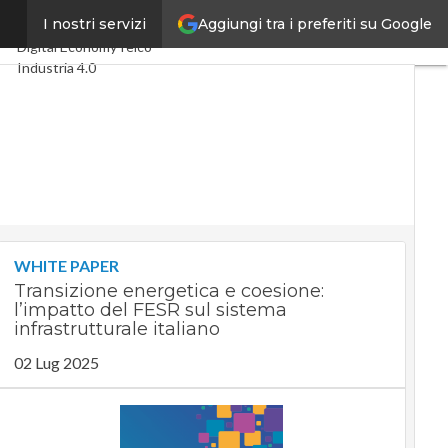
Aggiungi tra i preferiti su Google
ni
I nostri servizi
Ultimi articoli
Digital Economy
Telco
Industria 4.0
SpacEconomy
PA Digitale
Green economy
Intelligenza artificiale
Videointerviste
Le Guide di CorCom
Podcast
Privacy
WHITE PAPER
Transizione energetica e coesione:
l’impatto del FESR sul sistema
infrastrutturale italiano
02 Lug 2025