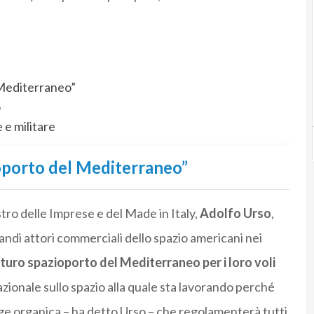
 Mediterraneo”
o
e e militare
ioporto del Mediterraneo”
stro delle Imprese e del Made in Italy,
Adolfo Urso
,
randi attori commerciali dello spazio americani nei
uro spazioporto del Mediterraneo per i loro voli
azionale sullo spazio alla quale sta lavorando perché
ge organica – ha detto Urso – che regolamenterà tutti