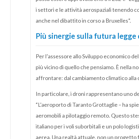
i settori e le attività aerospaziali tenendo c
anche nel dibattito in corso a Bruxelles”.
Più sinergie sulla futura legge
Per l’assessore allo Sviluppo economico de
più vicino di quello che pensiamo. È nella n
affrontare: dal cambiamento climatico alla c
In particolare, i droni rappresentano uno de
“L’aeroporto di Taranto Grottaglie – ha spie
aeromobili a pilotaggio remoto. Questo stes
italiano per i voli suborbitali e un polo logi
aerea. Una realtà attuale, non un progetto fu