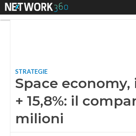
Menu
Space economy, in P
STRATEGIE
Space economy, i
+ 15,8%: il compa
milioni