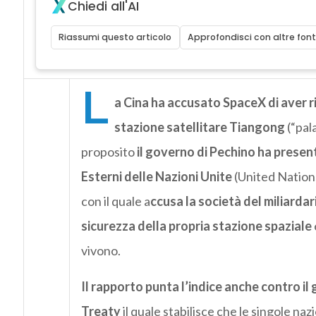
Chiedi all'AI
Riassumi questo articolo
Approfondisci con altre font
L
a Cina ha accusato SpaceX di aver ri
stazione satellitare Tiangong
(“pal
proposito
il governo di Pechino ha present
Esterni delle Nazioni Unite
(United Nations
con il quale a
ccusa la società del miliarda
sicurezza della propria stazione spaziale
vivono.
Il rapporto punta l’indice anche contro i
Treaty
il quale stabilisce che le singole na