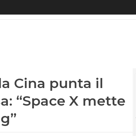
ina punta il dito contro gli Usa: “Space X mette 
a Cina punta il
sa: “Space X mette
ng”