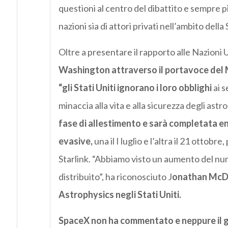
questioni al centro del dibattito e sempre p
nazioni sia di attori privati nell’ambito del
Oltre a presentare il rapporto alle Nazioni 
Washington attraverso il portavoce del Mi
“gli Stati Uniti ignorano i loro obblighi
ai s
minaccia alla vita e alla sicurezza degli astr
fase di allestimento e sarà completata e
evasive,
una il I luglio e l’altra il 21 ottobre
Starlink. “Abbiamo visto un aumento del nume
distribuito”, ha riconosciuto J
onathan McDo
Astrophysics negli Stati Uniti.
SpaceX non ha commentato e neppure il g