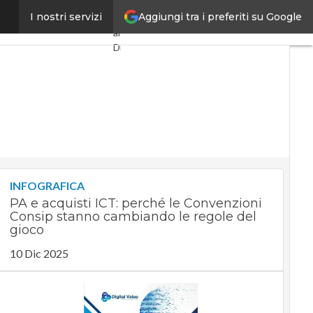
Aggiungi tra i preferiti su Google
a rischio Tiangong”
I nostri servizi
Ultimi
articoli
Digital
Economy
Telco
Industria
4.0
SpacEconomy
PA
Digitale
Green
economy
INFOGRAFICA
Intelligenza
PA e acquisti ICT: perché le Convenzioni
artificiale
Consip stanno cambiando le regole del
Videointerviste
gioco
Le
10 Dic 2025
Guide di
CorCom
Podcast
Privacy