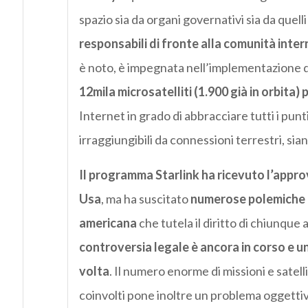
spazio sia da organi governativi sia da quell
responsabili di fronte alla comunità inte
è noto, è impegnata nell’implementazione 
12mila microsatelliti (1.900 già in orbita)
Internet in grado di abbracciare tutti i punt
irraggiungibili da connessioni terrestri, sia
Il programma Starlink ha ricevuto l’app
Usa
, ma ha suscitato
numerose polemiche an
americana
che tutela il diritto di chiunque 
controversia legale è ancora in corso e un
volta
. Il numero enorme di missioni e satell
coinvolti pone inoltre un problema oggettivo