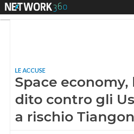
Menu
Space economy, la C
LE ACCUSE
Space economy, l
dito contro gli U
a rischio Tiango