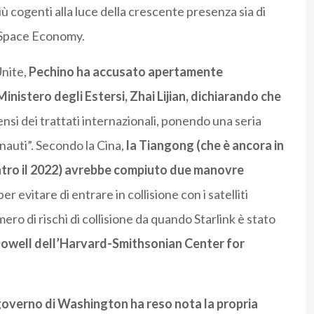
iù cogenti alla luce della crescente presenza sia di
la Space Economy.
Unite,
Pechino ha accusato apertamente
nistero degli Estersi, Zhai Lijian, dichiarando che
ensi dei trattati internazionali, ponendo una seria
onauti”. Secondo la Cina,
la Tiangong (che è ancora in
ntro il 2022) avrebbe compiuto due manovre
, per evitare di entrare in collisione con i satelliti
ro di rischi di collisione da quando Starlink è stato
well dell’Harvard-Smithsonian Center for
overno di Washington ha reso nota la propria