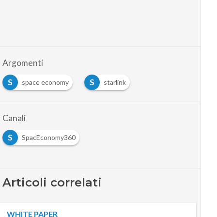
Argomenti
S
S
space economy
starlink
Canali
S
SpacEconomy360
Articoli correlati
WHITE PAPER