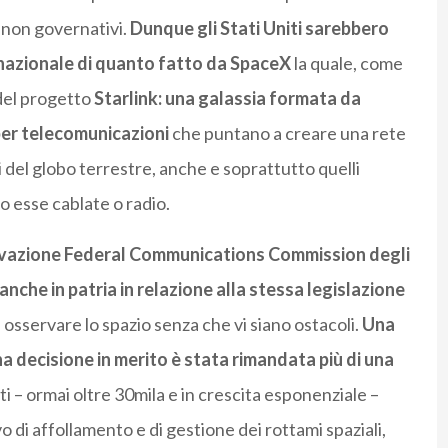
i non governativi.
Dunque gli Stati Uniti sarebbero
rnazionale di quanto fatto da SpaceX
la quale, come
del progetto
Starlink: una galassia formata da
 per telecomunicazioni
che puntano a creare una rete
i del globo terrestre, anche e soprattutto quelli
no esse cablate o radio.
rovazione Federal Communications Commission degli
che in patria in relazione alla stessa legislazione
a osservare lo spazio senza che vi siano ostacoli.
Una
a decisione in merito è stata rimandata più di una
iti – ormai oltre 30mila e in crescita esponenziale –
 di affollamento e di gestione dei rottami spaziali,