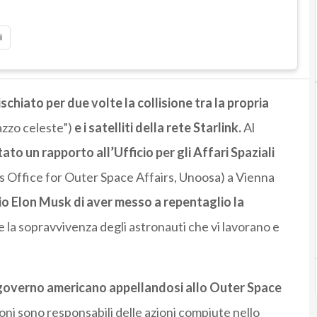
i
schiato per due volte la collisione tra la propria
azzo celeste”)
e i satelliti della rete Starlink.
Al
ato un rapporto all’Ufficio per gli Affari Spaziali
 Office for Outer Space Affairs, Unoosa) a Vienna
rio Elon Musk di aver messo a repentaglio la
e la sopravvivenza degli astronauti che vi lavorano e
l governo americano appellandosi allo Outer Space
zioni sono responsabili delle azioni compiute nello