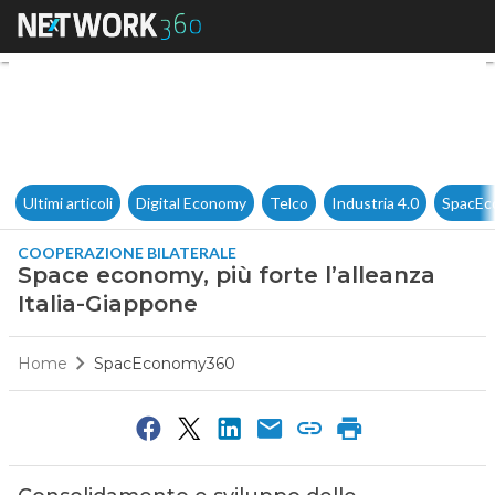
Space economy, più forte l’al
Ultimi articoli
Digital Economy
Telco
Industria 4.0
SpacEc
COOPERAZIONE BILATERALE
Space economy, più forte l’alleanza
Italia-Giappone
Home
SpacEconomy360