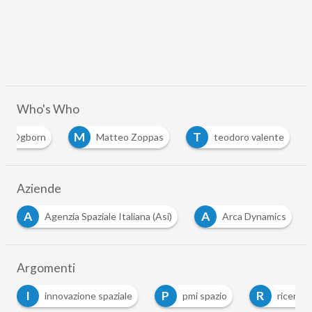
Who's Who
M
T
edis Ogborn
Matteo Zoppas
teodoro valente
Aziende
A
D
zia Spaziale Italiana (Asi)
Arca Dynamics
Delta Sp
Argomenti
P
R
nnovazione spaziale
pmi spazio
ricerca spaziale