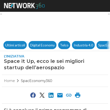
Space it Up, ecco le sei miglio
Ultimi articoli
Digital Economy
Telco
Industria 4.0
SpacEc
L'INIZIATIVA
Space it Up, ecco le sei migliori
startup dell’aerospazio
Home
SpacEconomy360