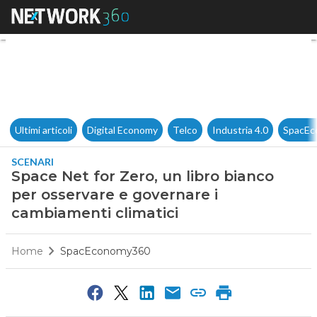
Space Net for Zero, un libro 
Ultimi articoli
Digital Economy
Telco
Industria 4.0
SpacEc
SCENARI
Space Net for Zero, un libro bianco
per osservare e governare i
cambiamenti climatici
Home
SpacEconomy360