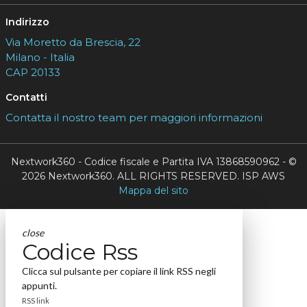
Indirizzo
Via Moretto da Brescia, 22
Milano - Italia
CAP 20133
Contatti
Contatta il nostro team per maggiori informazioni
Nextwork360 - Codice fiscale e Partita IVA 13868590962 - ©
2026 Nextwork360. ALL RIGHTS RESERVED. ISP AWS
Mappa del sito
close
Codice Rss
Clicca sul pulsante per copiare il link RSS negli
appunti.
RSS link