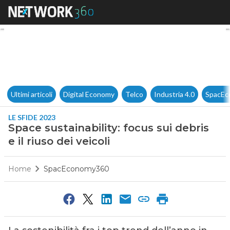
Space sustainability: focus sui 
Ultimi articoli
Digital Economy
Telco
Industria 4.0
SpacEc
LE SFIDE 2023
Space sustainability: focus sui debris
e il riuso dei veicoli
Home
SpacEconomy360