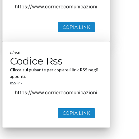
COPIA LINK
close
Codice Rss
Clicca sul pulsante per copiare il link RSS negli
appunti.
RSS link
COPIA LINK