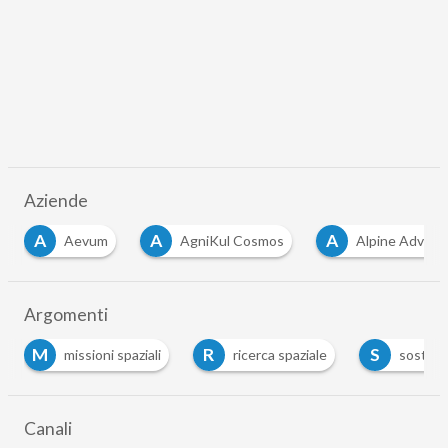
Aziende
A
A
AgniKul Cosmos
Alpine Advanced Materials
…
Argomenti
R
S
missioni spaziali
ricerca spaziale
sostenibilità
…
Canali