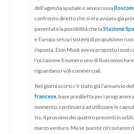
dell’agenzia spaziale e aerea russa
Roscom
confronto diretto che si era avviato già pri
paventato la possibilità che la
Stazione Spaz
e Europa senza i sistemi di propulsione russ
risposta, Elon Musk aveva proposto i suoi r
l’occasione il numero uno di Roscomos ha m
riguardano i voli commerciali.
Nei giorni scorsi c’è stato già l’annuncio dell
francese
, base prediletta per i programmi 
momento, continuerà ad utilizzare le capsu
Iss. Il prossimo dei quattro presenti in orbi
marzo venturo. Ma se queste circostanze rig