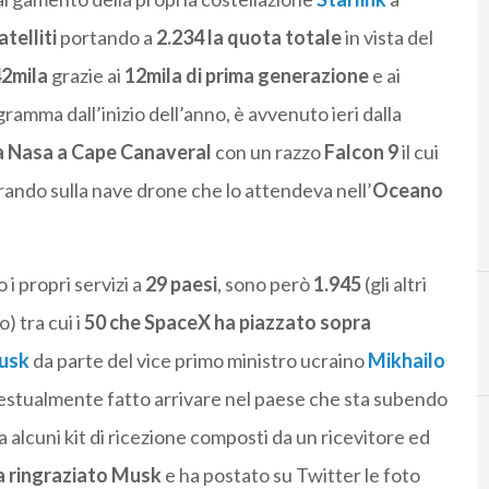
atelliti
portando a
2.234 la quota totale
in vista del
42mila
grazie ai
12mila di prima generazione
e ai
rogramma dall’inizio dell’anno, è avvenuto ieri dalla
a Nasa a Cape Canaveral
con un razzo
Falcon 9
il cui
ando sulla nave drone che lo attendeva nell’
Oceano
 i propri servizi a
29 paesi
, sono però
1.945
(gli altri
) tra cui i
50 che SpaceX ha piazzato sopra
D
E
Dmitry Rogozin
usk
da parte del vice primo ministro ucraino
Mikhailo
stualmente fatto arrivare nel paese che sta subendo
ia alcuni kit di ricezione composti da un ricevitore ed
 ringraziato Musk
e ha postato su Twitter le foto