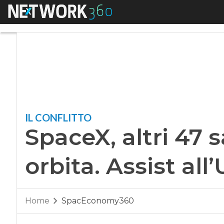
Menu
SpaceX, altri 47 sate
IL CONFLITTO
SpaceX, altri 47 sa
orbita. Assist all
Home
SpacEconomy360