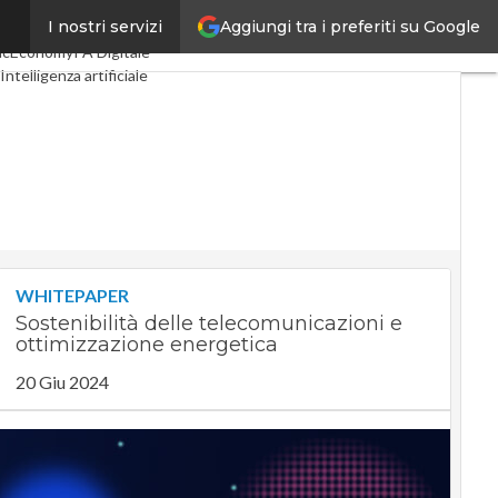
Aggiungi tra i preferiti su Google
I nostri servizi
gital Economy
Telco
acEconomy
PA Digitale
Intelligenza artificiale
Le Guide di CorCom
WHITEPAPER
Sostenibilità delle telecomunicazioni e
ottimizzazione energetica
20 Giu 2024