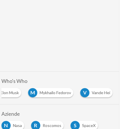
Who's Who
M
V
Elon Musk
Mykhailo Fedorov
Vande Hei
Aziende
N
R
S
Nasa
Roscomos
SpaceX