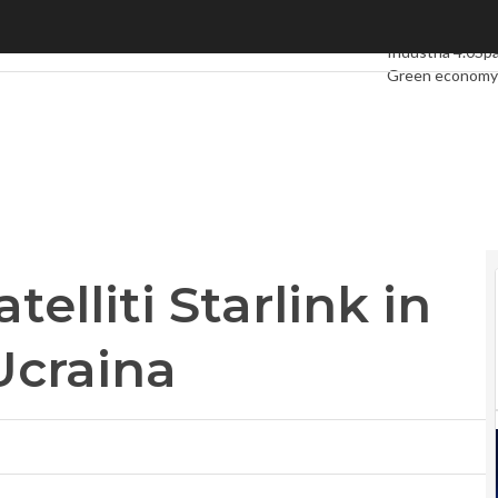
lliti Starlink in orbita. Assist all’Ucraina
Ultimi articoli
Di
Industria 4.0
Sp
Green economy
Videointerviste
Podcast
Privacy
telliti Starlink in
’Ucraina