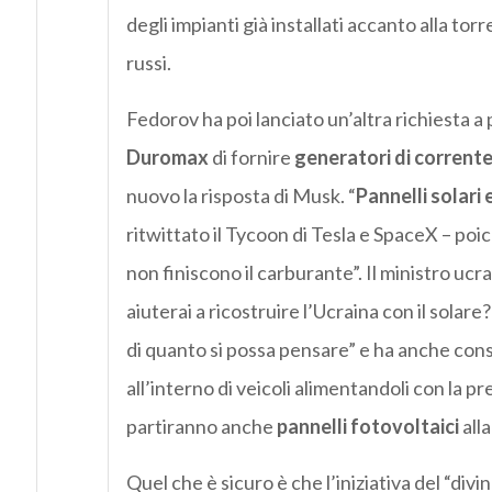
degli impianti già installati accanto alla torr
russi.
Fedorov ha poi lanciato un’altra richiesta 
Duromax
di fornire
generatori di corrent
nuovo la risposta di Musk. “
Pannelli solari e
ritwittato il Tycoon di Tesla e SpaceX – poi
non finiscono il carburante”. Il ministro ucr
aiuterai a ricostruire l’Ucraina con il solar
di quanto si possa pensare” e ha anche consigl
all’interno di veicoli alimentandoli con la pr
partiranno anche
pannelli fotovoltaici
alla
Quel che è sicuro è che l’iniziativa del “div