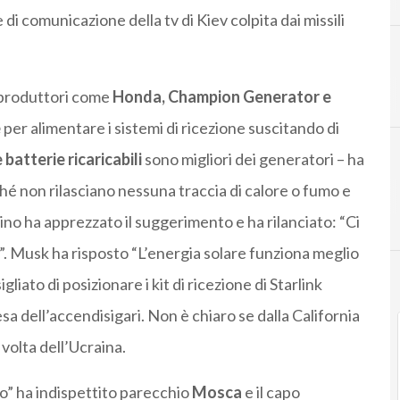
e di comunicazione della tv di Kiev colpita dai missili
S
S
satelliti bassa orbita
Soyuz
a produttori come
Honda, Champion Generator e
e
per alimentare i sistemi di ricezione suscitando di
 batterie ricaricabili
sono migliori dei generatori – ha
ché non rilasciano nessuna traccia di calore o fumo e
aino ha apprezzato il suggerimento e ha rilanciato: “Ci
e?”. Musk ha risposto “L’energia solare funziona meglio
iato di posizionare i kit di ricezione di Starlink
esa dell’accendisigari. Non è chiaro se dalla California
 volta dell’Ucraina.
ino” ha indispettito parecchio
Mosca
e il capo