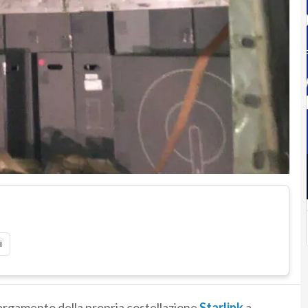
i
largamento della propria costellazione
Starlink
a