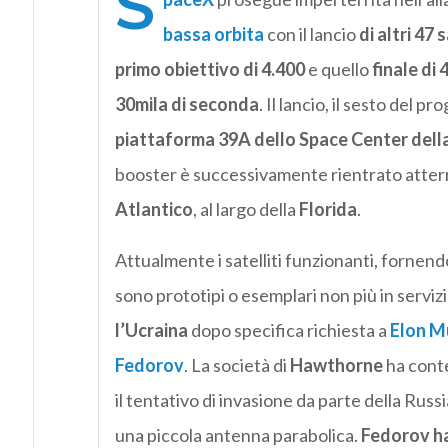
S
bassa orbita
con il lancio
di altri 47 s
primo obiettivo di 4.400
e quello
finale di 
30mila di seconda
. Il lancio, il sesto del p
piattaforma 39A dello Space Center dell
booster è successivamente rientrato atterr
Atlantico
, al largo della
Florida
.
Attualmente i satelliti funzionanti, fornendo
sono prototipi o esemplari non più in servizio
l’Ucraina
dopo specifica richiesta a
Elon M
Fedorov
. La società di
Hawthorne
ha conte
il tentativo di invasione da parte della Russ
una piccola antenna parabolica.
Fedorov ha