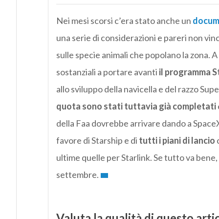
Nei mesi scorsi c’era stato anche un
docume
una serie di considerazioni e pareri non vin
sulle specie animali che popolano la zona.
sostanziali a portare avanti
il programma St
allo sviluppo della navicella e del razzo Su
quota sono stati tuttavia già completati
della Faa dovrebbe arrivare dando a SpaceX i
favore di Starship e di
tutti i piani di lancio
c
ultime quelle per Starlink. Se tutto va bene
settembre.
Valuta la qualità di questo arti