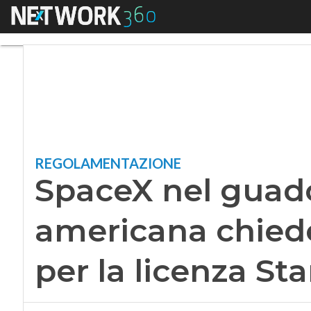
Menu
SpaceX nel guado, 
REGOLAMENTAZIONE
SpaceX nel guado
americana chiede
per la licenza St