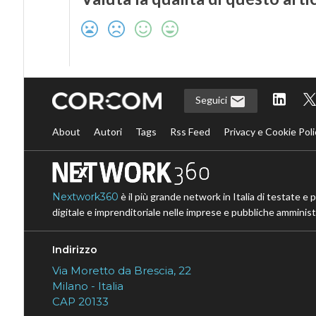
Seguici
About
Autori
Tags
Rss Feed
Privacy e Cookie Poli
Nextwork360
è il più grande network in Italia di testate e 
digitale e imprenditoriale nelle imprese e pubbliche amministr
Indirizzo
Via Moretto da Brescia, 22
Milano - Italia
CAP 20133