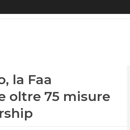
la Faa americana chiede oltre 75 misure per la lic
, la Faa
 oltre 75 misure
arship