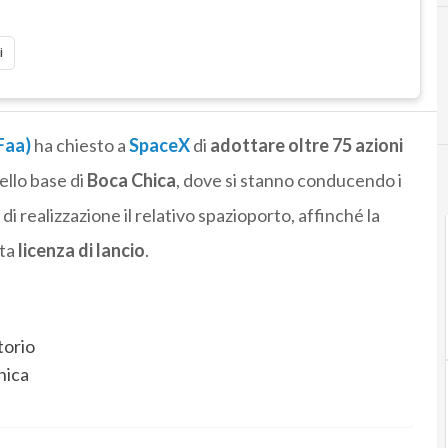
i
Faa)
ha chiesto a
SpaceX
di
adottare oltre 75 azioni
ello base di
Boca Chica
, dove si stanno conducendo i
 di realizzazione il relativo spazioporto, affinché la
ata
licenza di lancio
.
torio
hica