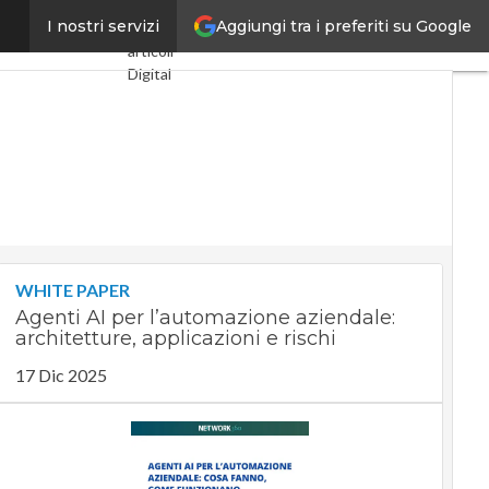
Aggiungi tra i preferiti su Google
enza Starship
I nostri servizi
Ultimi
articoli
Digital
Economy
Telco
Industria
4.0
SpacEconomy
PA
Digitale
Green
economy
WHITE PAPER
Intelligenza
Agenti AI per l’automazione aziendale:
artificiale
architetture, applicazioni e rischi
Videointerviste
Le Guide
17 Dic 2025
di
CorCom
Podcast
Privacy