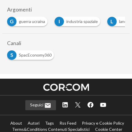
Argomenti
G
I
L
guerra ucraina
industria spaziale
lancio 
Canali
S
SpacEconomy360
Seguici
About
Autori
Tags
Rss Feed
Privacy e Cookie Policy
Terms&Conditions Contenuti Specialistici
Cookie Center