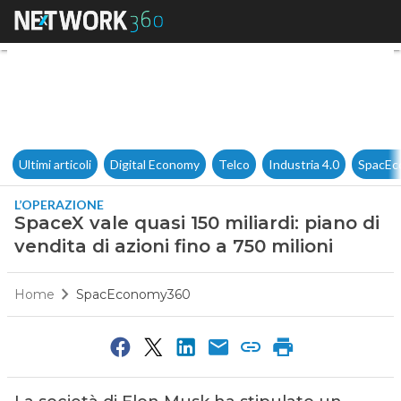
SpaceX vale quasi 150 miliardi:
Ultimi articoli
Digital Economy
Telco
Industria 4.0
SpacEc
L’OPERAZIONE
SpaceX vale quasi 150 miliardi: piano di
vendita di azioni fino a 750 milioni
Home
SpacEconomy360