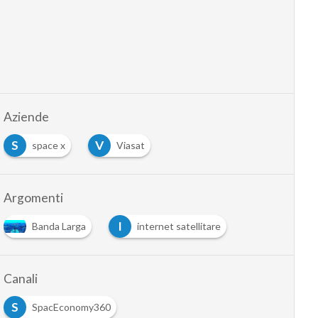
Aziende
S
V
space x
Viasat
Argomenti
I
Banda Larga
internet satellitare
Canali
S
SpacEconomy360