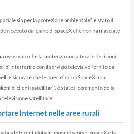
paziale sia per la protezione ambientale”, è stato il
e ricevuto dal piano di SpaceX che non ha rilasciato
 osservato che la sentenza non altera le decisioni
i di interferire con il servizio televisivo fornito da
i nell’assicurare che le operazioni di SpaceX non
ni di clienti satellitari”, è stato il commento della
 televisione satellitare.
tare Internet nelle aree rurali
vità a Internet globale, giovedì scorso, SpaceX e la