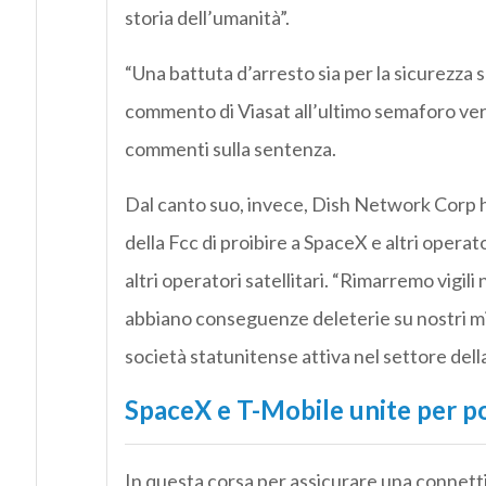
storia dell’umanità”.
“Una battuta d’arresto sia per la sicurezza s
commento di Viasat all’ultimo semaforo verd
commenti sulla sentenza.
Dal canto suo, invece, Dish Network Corp ha
della Fcc di proibire a SpaceX e altri operator
altri operatori satellitari. “Rimarremo vigil
abbiano conseguenze deleterie su nostri milio
società statunitense attiva nel settore della
SpaceX e T-Mobile unite per por
In questa corsa per assicurare una connetti