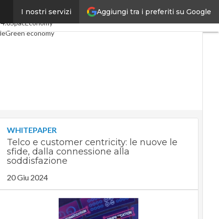
Aggiungi tra i preferiti su Google
I nostri servizi
icoli
Digital Economy
Telco
 4.0
SpacEconomy
le
Green economy
za artificiale
Videointerviste
 di CorCom
Podcast
Privacy
WHITEPAPER
Telco e customer centricity: le nuove le
sfide, dalla connessione alla
soddisfazione
20 Giu 2024