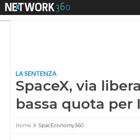
Menu
SpaceX, via libera a
LA SENTENZA
SpaceX, via libera 
bassa quota per 
Home
SpacEconomy360