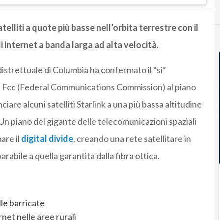
atelliti a quote più basse nell’orbita terrestre con il
i internet a banda larga ad alta velocità.
istrettuale di Columbia ha confermato il “sì”
ni Fcc (Federal Communications Commission) al piano
iare alcuni satelliti Starlink a una più bassa altitudine
 Un piano del gigante delle telecomunicazioni spaziali
are il
digital divide
, creando una rete satellitare in
rabile a quella garantita dalla fibra ottica.
lle barricate
net nelle aree rurali