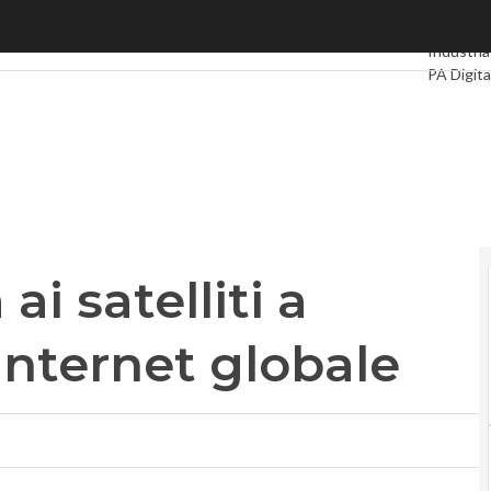
i satelliti a bassa quota per Internet globale
Ultimi art
Industria
PA Digita
Intelligen
Le Guide
ai satelliti a
Internet globale