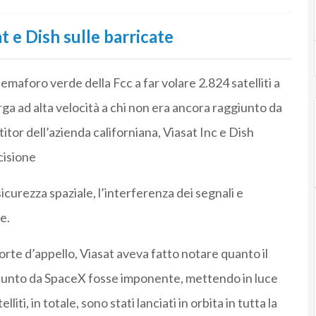
t e Dish sulle barricate
emaforo verde della Fcc a far volare 2.824 satelliti a
rga ad alta velocità a chi non era ancora raggiunto da
titor dell’azienda californiana, Viasat Inc e Dish
cisione
icurezza spaziale, l’interferenza dei segnali e
e.
corte d’appello, Viasat aveva fatto notare quanto il
a punto da SpaceX fosse imponente, mettendo in luce
iti, in totale, sono stati lanciati in orbita in tutta la