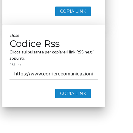
COPIA LINK
close
Codice Rss
Clicca sul pulsante per copiare il link RSS negli
appunti.
RSS link
COPIA LINK