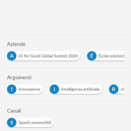
Aziende
É
H
École polytechnique fédérale de Lausanne (Epfl)
h
…
Argomenti
I
R
T
intelligenza artificiale
ricerca spaziale
te
…
Canali
S
SpacEconomy360