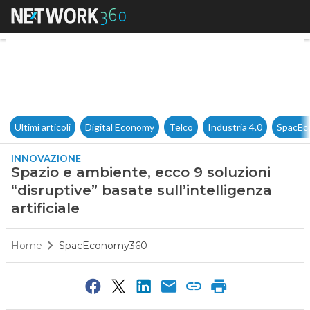
Spazio e ambiente, ecco 9 soluz
Ultimi articoli
Digital Economy
Telco
Industria 4.0
SpacEc
INNOVAZIONE
Spazio e ambiente, ecco 9 soluzioni
“disruptive” basate sull’intelligenza
artificiale
Home
SpacEconomy360