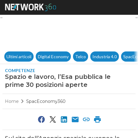
Spazio e lavoro, l’Esa pubblic
Ultimi articoli
Digital Economy
Telco
Industria 4.0
SpacEc
COMPETENZE
Spazio e lavoro, l’Esa pubblica le
prime 30 posizioni aperte
Home
SpacEconomy360