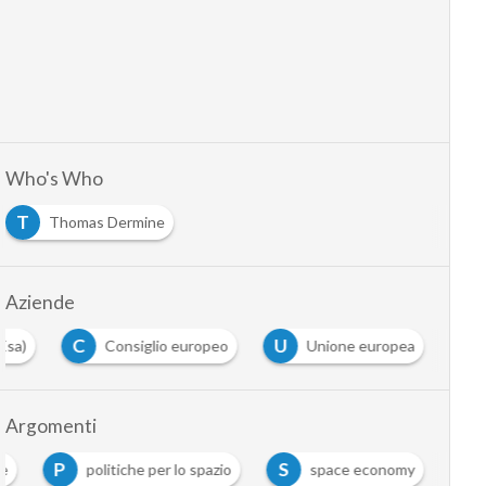
Who's Who
T
Thomas Dermine
Aziende
C
U
Esa)
Consiglio europeo
Unione europea
Argomenti
P
S
le
politiche per lo spazio
space economy