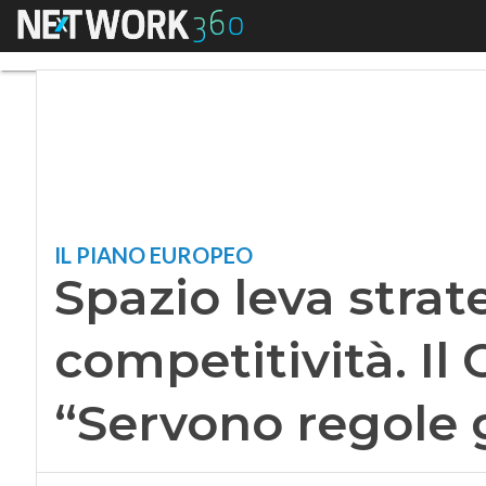
Menu
Spazio leva strategi
IL PIANO EUROPEO
Spazio leva strat
competitività. Il 
“Servono regole 