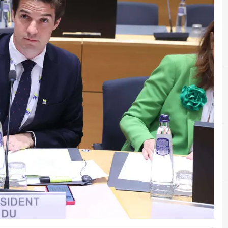
A
agenzia spaziale europea (
I
industria spazia