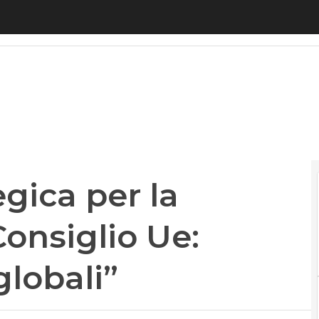
ca per la competitività. Il Consiglio Ue: “Servono r
egica per la
Consiglio Ue:
globali”