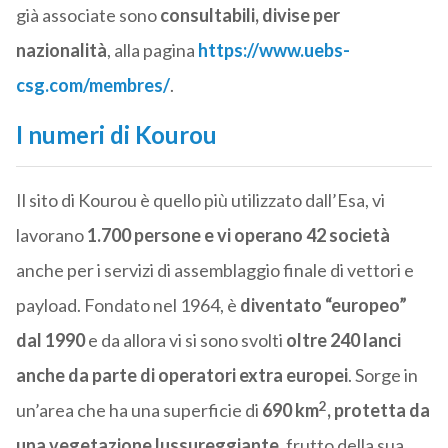
già associate sono
consultabili, divise per
nazionalità
, alla pagina
https://www.uebs-
csg.com/membres/
.
I numeri di Kourou
Il sito di Kourou è quello più utilizzato dall’Esa, vi
lavorano
1.700 persone e vi operano 42 società
anche per i servizi di assemblaggio finale di vettori e
payload. Fondato nel 1964, è
diventato “europeo”
dal 1990
e da allora vi si sono svolti
oltre 240 lanci
anche da parte di operatori extra europei
. Sorge in
2
un’area che ha una superficie di
690 km
, protetta da
una vegetazione lussureggiante
, frutto della sua