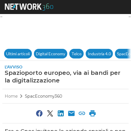
Spazioporto europeo, via ai ba
Ultimi articoli
Digital Economy
Telco
Industria 4.0
SpacEc
L'AVVISO
Spazioporto europeo, via ai bandi per
la digitalizzazione
Home
SpacEconomy360