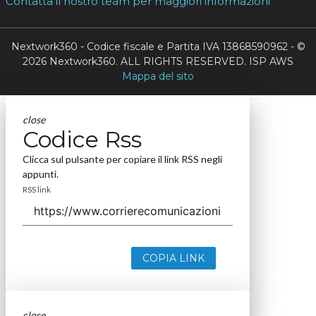
Contatta il nostro team per maggiori informazioni
Nextwork360 - Codice fiscale e Partita IVA 13868590962 - ©
2026 Nextwork360. ALL RIGHTS RESERVED. ISP AWS
Mappa del sito
close
Codice Rss
Clicca sul pulsante per copiare il link RSS negli
appunti.
RSS link
COPIA LINK
close