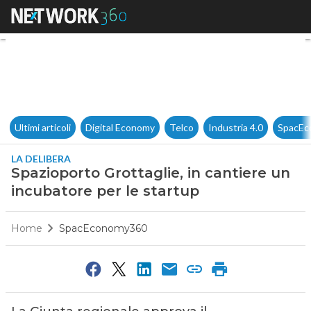
Spazioporto Grottaglie, in can
Ultimi articoli
Digital Economy
Telco
Industria 4.0
SpacEc
LA DELIBERA
Spazioporto Grottaglie, in cantiere un
incubatore per le startup
Home
SpacEconomy360