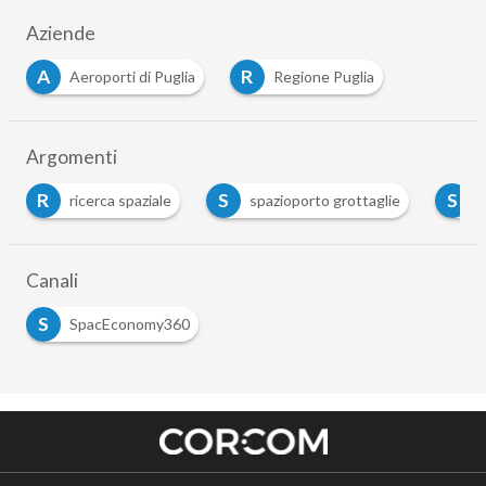
Aziende
A
R
Aeroporti di Puglia
Regione Puglia
Argomenti
R
S
S
ricerca spaziale
spazioporto grottaglie
s
Canali
S
SpacEconomy360