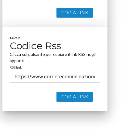
COPIA LINK
close
Codice Rss
Clicca sul pulsante per copiare il link RSS negli
appunti.
RSS link
COPIA LINK