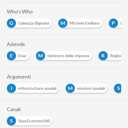
Who's Who
M
P
Galeazzo Bignami
MIchele Emiliano
Pierluigi Di
Aziende
E
M
R
Enac
ministero delle Imprese
Regione Pugli
Argomenti
M
S
infrastrutture spaziali
missioni spaziali
spazioporto 
Canali
S
SpacEconomy360