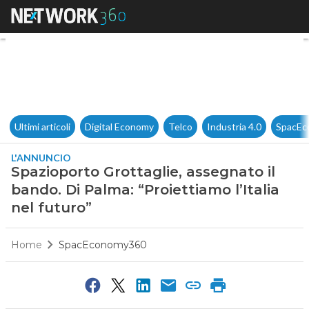
Spazioporto Grottaglie, assegn
Ultimi articoli
Digital Economy
Telco
Industria 4.0
SpacEc
L'ANNUNCIO
Spazioporto Grottaglie, assegnato il
bando. Di Palma: “Proiettiamo l’Italia
nel futuro”
Home
SpacEconomy360