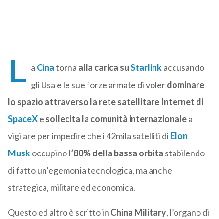
L
a
Cina
torna
alla carica su
Starlink
accusando
gli Usa e le sue forze armate di voler
dominare
lo spazio attraverso la rete satellitare Internet di
SpaceX
e
sollecita la comunità internazionale
a
vigilare per impedire che i 42mila satelliti di
Elon
Musk
occupino
l’80% della bassa orbita
stabilendo
di fatto un’egemonia tecnologica, ma anche
strategica, militare ed economica.
Questo ed altro è scritto in
China Military
, l’organo di