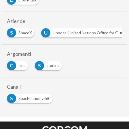
Aziende
U
Unoosa (United Nations Office for Outer Space Affairs)
Argomenti
C
S
cina
starlink
Canali
S
SpacEconomy360