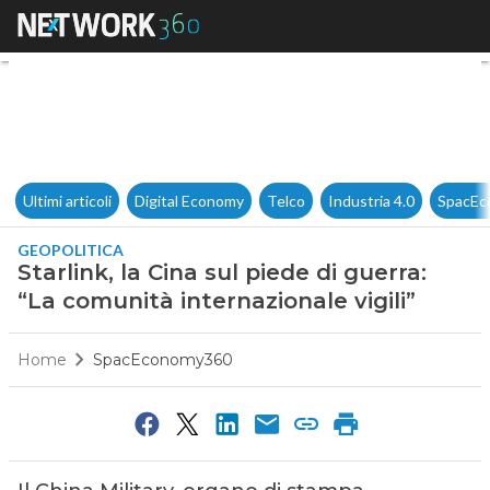
Starlink, la Cina sul piede di 
Ultimi articoli
Digital Economy
Telco
Industria 4.0
SpacEc
GEOPOLITICA
Starlink, la Cina sul piede di guerra:
“La comunità internazionale vigili”
Home
SpacEconomy360