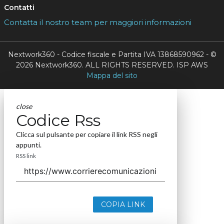
Contatti
Contatta il nostro team per maggiori informazioni
Nextwork360 - Codice fiscale e Partita IVA 13868590962 - ©
2026 Nextwork360. ALL RIGHTS RESERVED. ISP AWS
Mappa del sito
close
Codice Rss
Clicca sul pulsante per copiare il link RSS negli
appunti.
RSS link
COPIA LINK