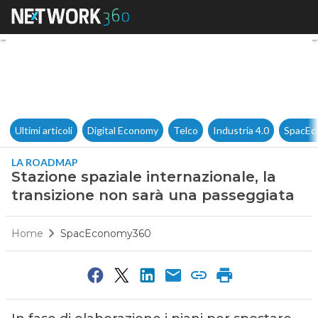
Stazione spaziale internazion
Ultimi articoli
Digital Economy
Telco
Industria 4.0
SpacEc
LA ROADMAP
Stazione spaziale internazionale, la
transizione non sarà una passeggiata
Home
SpacEconomy360