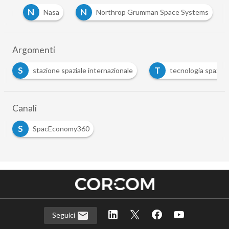
N
N
ks
Nasa
Northrop Grumman Space Systems
Argomenti
S
T
stazione spaziale internazionale
tecnologia spaziale
Canali
S
SpacEconomy360
Seguici