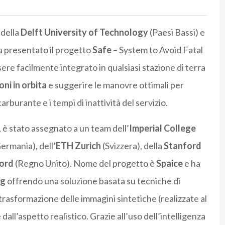
 della
Delft University of Technology
(Paesi Bassi) e
a presentato il progetto
Safe
– System to Avoid Fatal
re facilmente integrato in qualsiasi stazione di terra
oni in orbita
e suggerire le manovre ottimali per
arburante e i tempi di inattività del servizio.
o, è stato assegnato a un team dell’
Imperial College
ermania), dell’
ETH Zurich
(Svizzera), della
Stanford
ford
(Regno Unito). Nome del progetto è
Spaice
e ha
ng
offrendo una soluzione basata su tecniche di
trasformazione delle immagini sintetiche (realizzate al
dall’aspetto realistico. Grazie all’uso dell’intelligenza