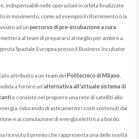
e, indispensabili nelle operazioni in orbita finalizzate
tto in movimento, come ad esempio il rifornimento o la
 avviato ad un
percorso di pre-incubazione a cura
rmetterà al team di prepararsi al meglio per ambire a
Agenzia Spaziale Europea presso il Business Incubator
 stato attribuito a un team del
Politecnico di Milano
,
andida a fornire un’
alternativa all’attuale sistema di
tanti
e consiste nel proporre una rete di satelliti allo
nergia, riducendo drasticamente i costi sostenuti dai
razione e accumulazione di energia elettrica a bordo.
ha ricevuto il premio che rappresenta una delle novità