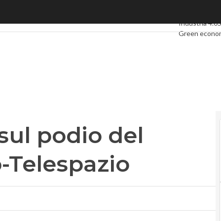
sul podio del premio Leonardo-Telespazio
Ultimi articoli
Industria 4.0
Green econo
Videointervis
Podcast
Priva
 sul podio del
-Telespazio