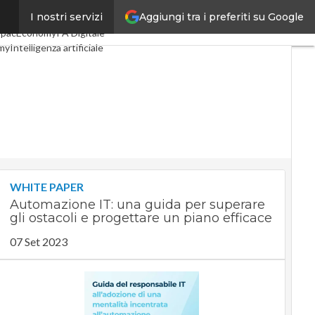
Aggiungi tra i preferiti su Google
I nostri servizi
Digital Economy
Telco
SpacEconomy
PA Digitale
my
Intelligenza artificiale
te
Le Guide di CorCom
cy
WHITE PAPER
Automazione IT: una guida per superare
gli ostacoli e progettare un piano efficace
07 Set 2023