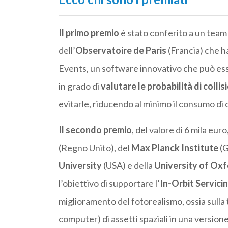
Il primo premio
è stato conferito a un team
dell’
Observatoire de Paris
(Francia) che h
Events, un software innovativo che può esse
in grado di
valutare le probabilità di collisi
evitarle, riducendo al minimo il consumo di c
Il secondo premio
, del valore di 6 mila eur
(Regno Unito), del
Max Planck Institute
(G
University
(USA) e della
University of Ox
l’obiettivo di supportare l’
In-Orbit Servici
miglioramento del fotorealismo, ossia sulla 
computer) di assetti spaziali in una versione 