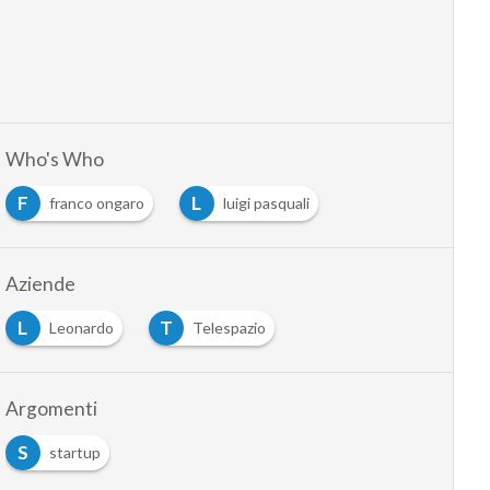
Who's Who
F
L
franco ongaro
luigi pasquali
Aziende
L
T
Leonardo
Telespazio
Argomenti
S
startup