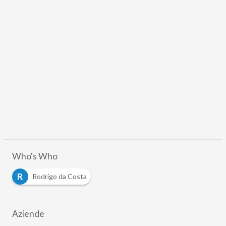
Who's Who
R
Rodrigo da Costa
Aziende