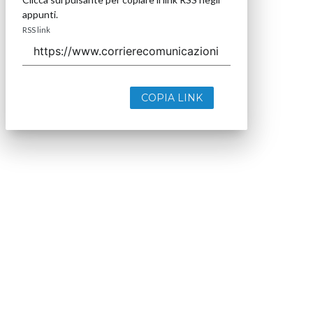
appunti.
RSS link
COPIA LINK