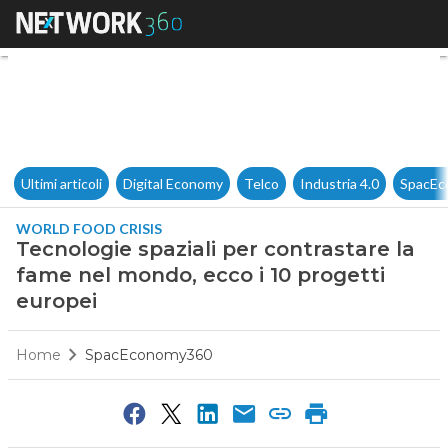
Tecnologie spaziali per contr
Ultimi articoli
Digital Economy
Telco
Industria 4.0
SpacEc
WORLD FOOD CRISIS
Tecnologie spaziali per contrastare la
fame nel mondo, ecco i 10 progetti
europei
Home
SpacEconomy360