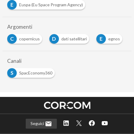
E
Euspa (Eu Space Program Agency)
Argomenti
C
D
E
G
copernicus
dati satellitari
egnos
g
Canali
S
SpacEconomy360
Seguici