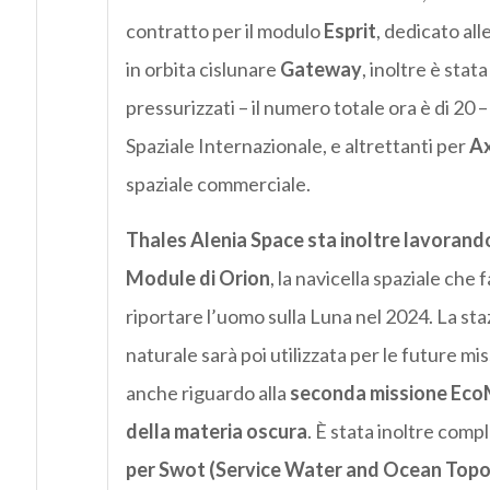
contratto per il modulo
Esprit
, dedicato all
in orbita cislunare
Gateway
, inoltre è stat
pressurizzati – il numero totale ora è di 20 
Spaziale Internazionale, e altrettanti per
Ax
spaziale commerciale.
Thales Alenia Space
sta inoltre lavorand
Module di Orion
, la navicella spaziale che 
riportare l’uomo sulla Luna nel 2024. La staz
naturale sarà poi utilizzata per le future mi
anche riguardo alla
seconda missione EcoMa
della materia oscura
. È stata inoltre compl
per Swot (Service Water and Ocean Top