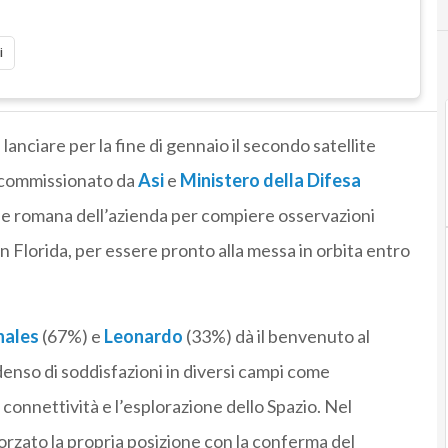
i
a lanciare per la fine di gennaio il secondo satellite
commissionato da
Asi
e
Ministero della Difesa
ede romana dell’azienda per compiere osservazioni
in Florida, per essere pronto alla messa in orbita entro
hales
(67%) e
Leonardo
(33%) dà il benvenuto al
denso di soddisfazioni in diversi campi come
a connettività e l’esplorazione dello Spazio. Nel
forzato la propria posizione con la conferma del