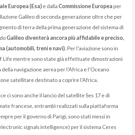
ale Europea (Esa)
e dalla
Commissione Europea
per
tellazione Galileo di seconda generazione oltre che per
gmento di terra della prima generazione del sistema di
odo
Galileo diventerà ancora più affidabile e preciso,
ma (automobili, treni e navi)
. Per l’aviazione sono in
of Life mentre sono state già effettuate dimostrazioni
 della navigazione aerea per l’Africa e l’Oceano
one satellitare destinato a coprire l’Africa.
ace ci sono anche il lancio del satellite Ses 17 e di
mate francese, entrambi realizzati sulla piattaforma
pre per il governo di Parigi, sono stati messi in
 electronic signals intelligence) per il sistema Ceres