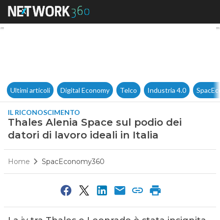
Thales Alenia Space sul podio d
Ultimi articoli
Digital Economy
Telco
Industria 4.0
SpacEc
IL RICONOSCIMENTO
Thales Alenia Space sul podio dei
datori di lavoro ideali in Italia
Home
SpacEconomy360