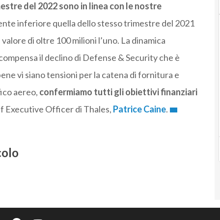
mestre del 2022 sono in linea con le nostre
mente inferiore quella dello stesso trimestre del 2021
 valore di oltre 100 milioni l’uno. La dinamica
 compensa il declino di Defense & Security che è
ne vi siano tensioni per la catena di fornitura e
fico aereo,
confermiamo tutti gli obiettivi finanziari
ef Executive Officer di Thales,
Patrice Caine
.
colo