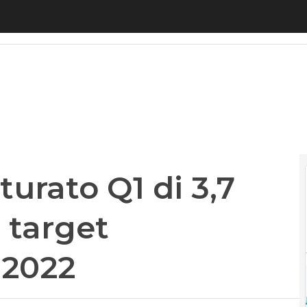
rato Q1 di 3,7 miliardi (+4,4%) e target confermati 
turato Q1 di 3,7
e target
 2022