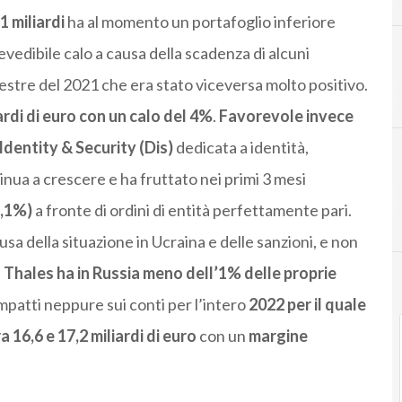
1 miliardi
ha al momento un portafoglio inferiore
evedibile calo a causa della scadenza di alcuni
estre del 2021 che era stato viceversa molto positivo.
rdi di euro con un calo del 4%
.
Favorevole invece
Identity & Security (Dis)
dedicata a identità,
inua a crescere e ha fruttato nei primi 3 mesi
6,1%)
a fronte di ordini di entità perfettamente pari.
a della situazione in Ucraina e delle sanzioni, e non
é
Thales ha in Russia meno dell’1% delle proprie
patti neppure sui conti per l’intero
2022 per il quale
a 16,6 e 17,2 miliardi di euro
con un
margine