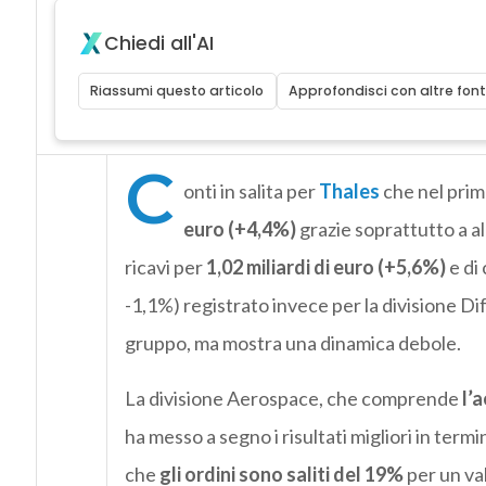
Chiedi all'AI
Riassumi questo articolo
Approfondisci con altre font
C
onti in salita per
Thales
che nel prim
euro (+4,4%)
grazie soprattutto a al
ricavi per
1,02 miliardi di euro (+5,6%)
e di 
-1,1%) registrato invece per la divisione Di
gruppo, ma mostra una dinamica debole.
La divisione Aerospace, che comprende
l’
ha messo a segno i risultati migliori in termi
che
gli ordini sono saliti del 19%
per un val