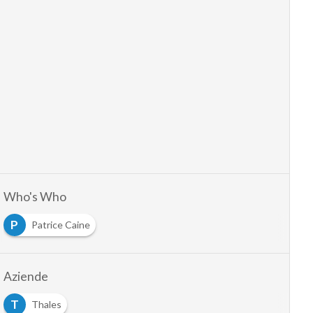
Who's Who
P
Patrice Caine
Aziende
T
Thales