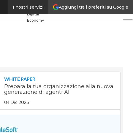
Aggiungi tra i preferiti su Google
per il 2022
I nostri servizi
Ultimi articoli
Digital
Economy
Telco
Industria 4.0
SpacEconomy
PA Digitale
Green
economy
Intelligenza
artificiale
Videointerviste
WHITE PAPER
Le Guide di
Prepara la tua organizzazione alla nuova
CorCom
generazione di agenti AI
Podcast
Privacy
04 Dic 2025