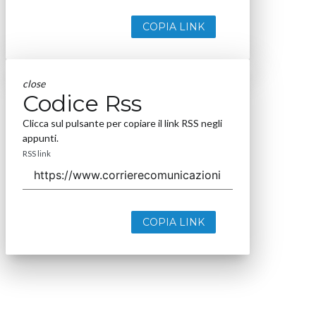
COPIA LINK
close
Codice Rss
Clicca sul pulsante per copiare il link RSS negli
appunti.
RSS link
COPIA LINK