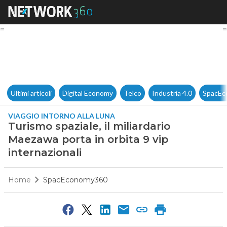
Turismo spaziale, il miliardar
Ultimi articoli
Digital Economy
Telco
Industria 4.0
SpacEc
VIAGGIO INTORNO ALLA LUNA
Turismo spaziale, il miliardario
Maezawa porta in orbita 9 vip
internazionali
Home
SpacEconomy360