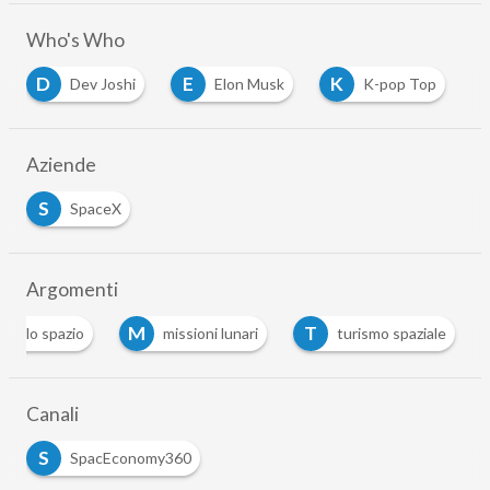
Who's Who
D
E
K
Dev Joshi
Elon Musk
K-pop Top
Aziende
S
SpaceX
Argomenti
M
T
 dello spazio
missioni lunari
turismo spaziale
Canali
S
SpacEconomy360