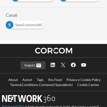
Canali
S
SpacEconomy360
Seguici
About
Autori
Tags
Rss Feed
Privacy e Cookie Policy
Terms&Conditions Contenuti Specialistici
Cookie Center
Nextwork360
è il più grande network in Italia di testate e portali