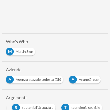
Who's Who
M
Martin Sion
Aziende
A
A
Agenzia spaziale tedesca (Dlr)
ArianeGroup
Argomenti
S
T
ale
sostenibilità spaziale
tecnologia spaziale