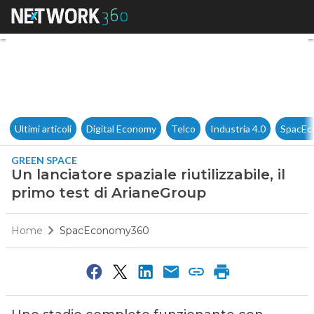
Un lanciatore spaziale riutiliz
Ultimi articoli
Digital Economy
Telco
Industria 4.0
SpacEc
GREEN SPACE
Un lanciatore spaziale riutilizzabile, il
primo test di ArianeGroup
Home
SpacEconomy360