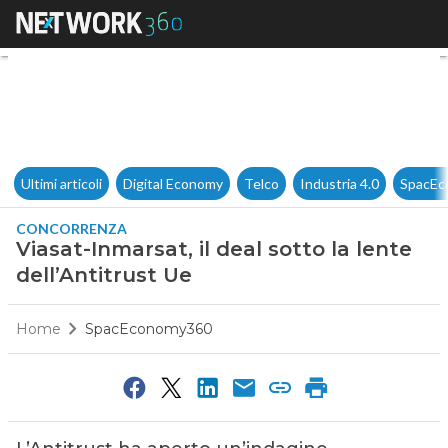
Viasat-Inmarsat, il deal sotto 
Ultimi articoli
Digital Economy
Telco
Industria 4.0
SpacEc
CONCORRENZA
Viasat-Inmarsat, il deal sotto la lente
dell’Antitrust Ue
Home
SpacEconomy360