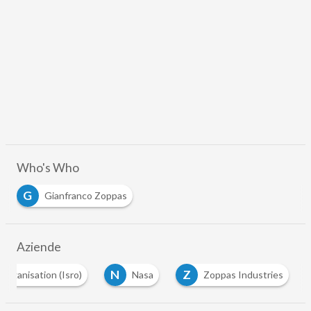
Who's Who
G
Gianfranco Zoppas
Aziende
N
Z
Organisation (Isro)
Nasa
Zoppas Industries
…