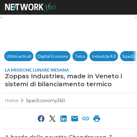
Zoppas Industries, made in Ve
Ultimi articoli
Digital Economy
Telco
Industria 4.0
SpacEc
LA MISSIONE LUNARE INDIANA
Zoppas Industries, made in Veneto i
sistemi di bilanciamento termico
Home
SpacEconomy360