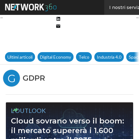
Facebook
I nostri servi
Twitter
Linkedin
Email
Ultimi articoli
Digital Economy
Telco
Industria 4.0
Spac
G
GDPR
L'OUTLOOK
Cloud sovrano verso il boom:
il mercato supererà i 1.600