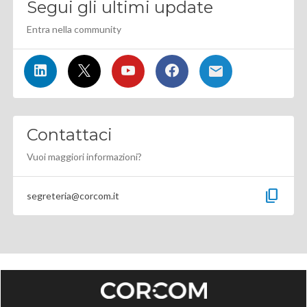
Segui gli ultimi update
Entra nella community
Contattaci
Vuoi maggiori informazioni?
content_copy
segreteria@corcom.it