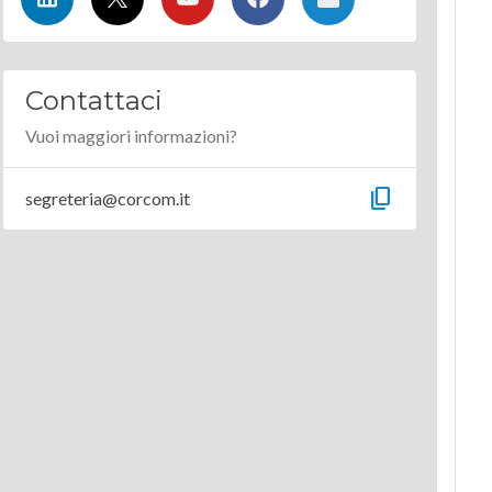
Contattaci
Vuoi maggiori informazioni?
content_copy
segreteria@corcom.it