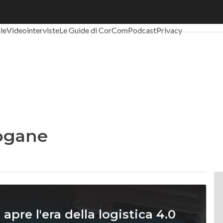
al Economy
Telco
Industria 4.0
SpacEconomy
PA Digitale
Green eco
ale
Videointerviste
Le Guide di CorCom
Podcast
Privacy
dogane
pre l'era della logistica 4.0