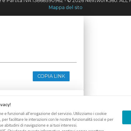
le e Partita IVA 13868590962 - © 2026 Nextwork360. A
Mappa del sito
COPIA LINK
ivacy!
e e funzionali all’erogazione del servizio. Utilizziamo i cookie
er facilitare le interazioni con le nostre funzionalità social e per
e abitudini di navigazione e ai tuoi interessi.
KIE. Chiudendo questa informativa, continui senza accettare.