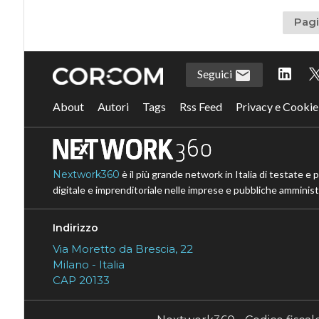
Pagi
Seguici
About
Autori
Tags
Rss Feed
Privacy e Cookie
Nextwork360
è il più grande network in Italia di testate e 
digitale e imprenditoriale nelle imprese e pubbliche amministr
Indirizzo
Via Moretto da Brescia, 22
Milano - Italia
CAP 20133