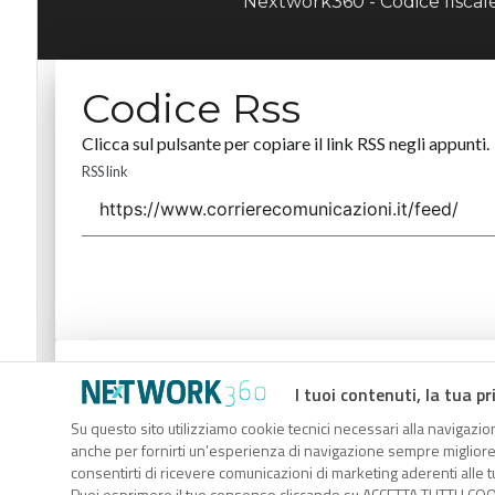
Nextwork360 - Codice fisca
Codice Rss
Clicca sul pulsante per copiare il link RSS negli appunti.
RSS link
Codice Rss
I tuoi contenuti, la tua pr
Clicca sul pulsante per copiare il link RSS negli appunti.
Su questo sito utilizziamo cookie tecnici necessari alla navigazion
anche per fornirti un’esperienza di navigazione sempre migliore, p
RSS link
consentirti di ricevere comunicazioni di marketing aderenti alle tu
Puoi esprimere il tuo consenso cliccando su ACCETTA TUTTI I COO