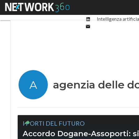
Facebook
Menu
Ultimi articoli
Digit
Twitter
Linkedin
Intelligenza artifici
Email
agenzia delle 
A
I PORTI DEL FUTURO
Accordo Dogane-Assoporti: si a