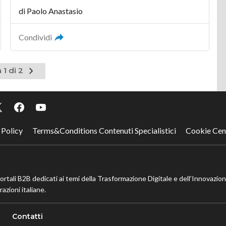
di
Paolo Anastasio
Condividi
Pagina
 1 di 2
successiva
 Policy
Terms&Conditions Contenuti Specialistici
Cookie Cen
portali B2B dedicati ai temi della Trasformazione Digitale e dell’Innovazio
azioni italiane.
Contatti