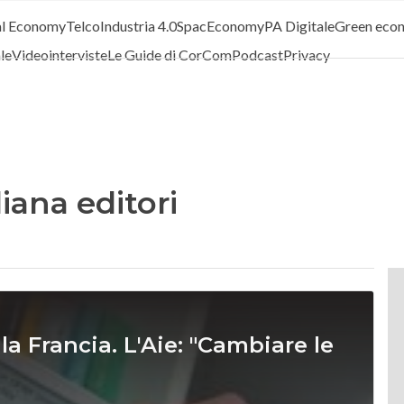
al Economy
Telco
Industria 4.0
SpacEconomy
PA Digitale
Green eco
ale
Videointerviste
Le Guide di CorCom
Podcast
Privacy
liana editori
la Francia. L'Aie: "Cambiare le