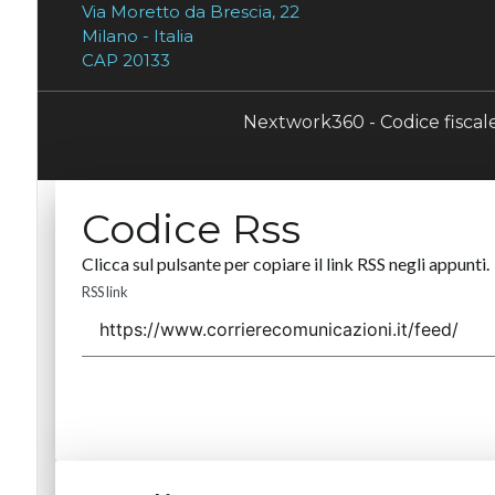
Via Moretto da Brescia, 22
Milano - Italia
CAP 20133
Nextwork360 - Codice fisca
Codice Rss
Clicca sul pulsante per copiare il link RSS negli appunti.
RSS link