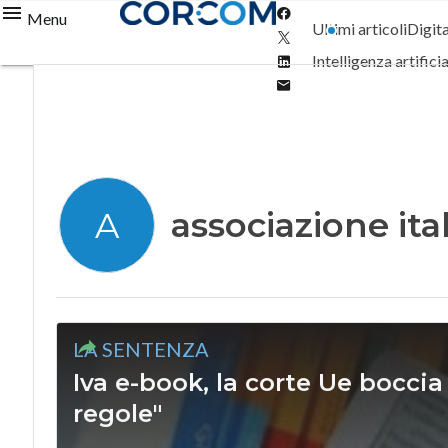
Facebook
Menu
Ultimi articoli
Digit
Twitter
Linkedin
Intelligenza artifici
Email
associazione ita
A
LA SENTENZA
Iva e-book, la corte Ue boccia 
regole"