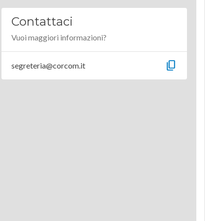
Contattaci
Vuoi maggiori informazioni?
content_copy
segreteria@corcom.it