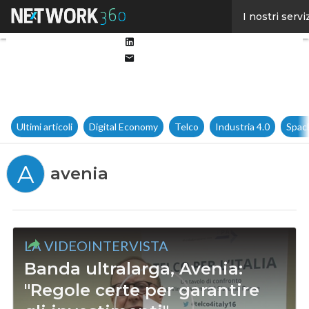
Facebook
I nostri servi
Twitter
Linkedin
Email
Ultimi articoli
Digital Economy
Telco
Industria 4.0
Spac
A
avenia
LA VIDEOINTERVISTA
Banda ultralarga, Avenia:
"Regole certe per garantire