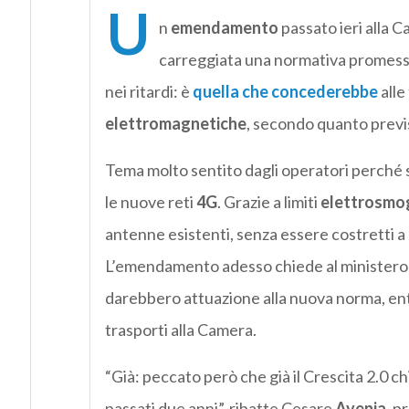
U
n
emendamento
passato ieri alla 
carreggiata una normativa promessa
nei ritardi: è
quella che concederebbe
alle
elettromagnetiche
, secondo quanto previs
Tema molto sentito dagli operatori perché si
le nuove reti
4G
. Grazie a limiti
elettrosmo
antenne esistenti, senza essere costretti 
L’emendamento adesso chiede al ministero d
darebbero attuazione alla nuova norma, en
trasporti alla Camera.
“Già: peccato però che già il Crescita 2.0 c
passati due anni”, ribatte Cesare
Avenia
, p