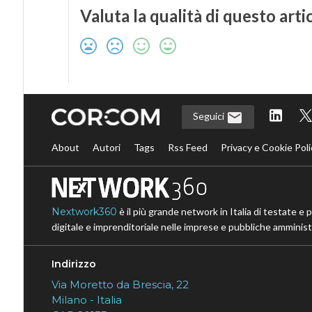
Valuta la qualità di questo arti
Seguici
About
Autori
Tags
Rss Feed
Privacy e Cookie Poli
Nextwork360
è il più grande network in Italia di testate e 
digitale e imprenditoriale nelle imprese e pubbliche amministr
Indirizzo
Via Moretto da Brescia, 22
Milano - Italia