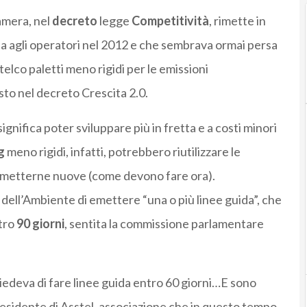
Camera, nel
decreto
legge
Competitività
, rimette in
 agli operatori nel 2012 e che sembrava ormai persa
 telco paletti meno rigidi per le emissioni
to nel decreto Crescita 2.0.
gnifica poter sviluppare più in fretta e a costi minori
g
meno rigidi, infatti, potrebbero riutilizzare le
a metterne nuove (come devono fare ora).
ell’Ambiente di emettere “una o più linee guida”, che
tro
90 giorni
, sentita la commissione parlamentare
hiedeva di fare linee guida entro 60 giorni…E sono
residente di Asstel, associazione che in questo tempo