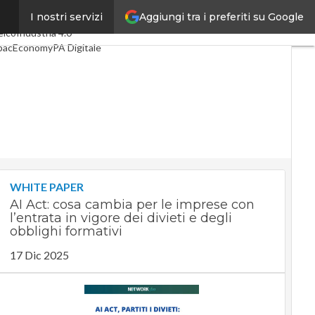
Aggiungi tra i preferiti su Google
I nostri servizi
timi articoli
Digital Economy
elco
Industria 4.0
pacEconomy
PA Digitale
reen economy
telligenza artificiale
ideointerviste
e Guide di CorCom
Podcast
rivacy
WHITE PAPER
AI Act: cosa cambia per le imprese con
l’entrata in vigore dei divieti e degli
obblighi formativi
17 Dic 2025