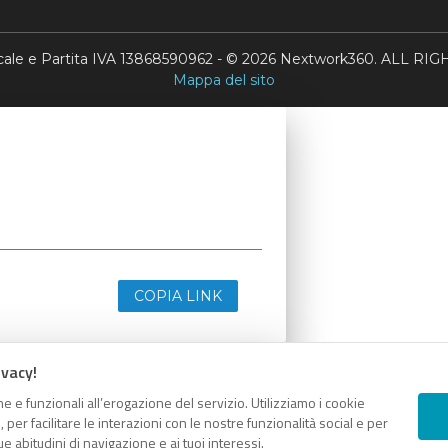
scale e Partita IVA 13868590962 - © 2026 Nextwork360. ALL 
Mappa del sito
COPIA LINK
ivacy!
e e funzionali all’erogazione del servizio. Utilizziamo i cookie
er facilitare le interazioni con le nostre funzionalità social e per
e abitudini di navigazione e ai tuoi interessi.