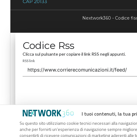
CAP 20133
Nextwork360 - Codice fi
Codice Rss
Clicca sul pulsante per copiare il link RSS negli appunti.
RSS link
I tuoi contenuti, la tua pr
Codice Rss
Su questo sito utilizziamo cookie tecnici necessari alla navigazion
Clicca sul pulsante per copiare il link RSS negli appunti.
anche per fornirti un’esperienza di navigazione sempre migliore, p
RSS link
consentirti di ricevere comunicazioni di marketing aderenti alle tu