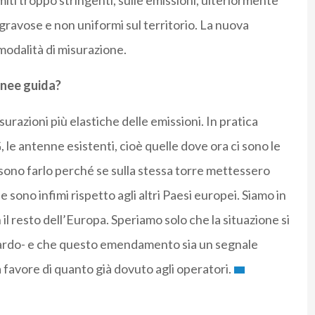
iti troppo stringenti, sulle emissioni, ulteriormente
gravose e non uniformi sul territorio. La nuova
 modalità di misurazione.
inee guida?
surazioni più elastiche delle emissioni. In pratica
 4G, le antenne esistenti, cioè quelle dove ora ci sono le
sono farlo perché se sulla stessa torre mettessero
he sono infimi rispetto agli altri Paesi europei. Siamo in
il resto dell’Europa. Speriamo solo che la situazione si
itardo- e che questo emendamento sia un segnale
 favore di quanto già dovuto agli operatori.