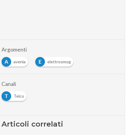
Argomenti
A
E
avenia
elettrosmog
Canali
T
Telco
Articoli correlati