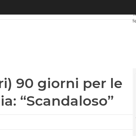
 90 giorni per le linee guida. Avenia: “Scandaloso”
Ul
T
S
G
In
V
L
P
i) 90 giorni per le
ia: “Scandaloso”