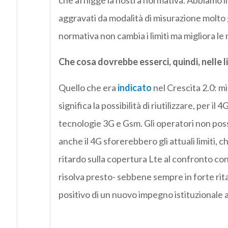
che affligge la nostra normativa. Abbiamo im
aggravati da modalità di misurazione molto 
normativa non cambia i limiti ma migliora le
Che cosa dovrebbe esserci, quindi, nelle l
Quello che era
indicato
nel Crescita 2.0: mi
significa la possibilità di riutilizzare, per il
tecnologie 3G e Gsm. Gli operatori non pos
anche il 4G sforerebbero gli attuali limiti, c
ritardo sulla copertura Lte al confronto con 
risolva presto- sebbene sempre in forte r
positivo di un nuovo impegno istituzionale a