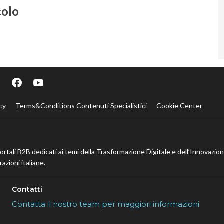
colo
cy
Terms&Conditions Contenuti Specialistici
Cookie Center
portali B2B dedicati ai temi della Trasformazione Digitale e dell’Innovazio
azioni italiane.
Contatti
Contatta il nostro team per maggiori informazioni