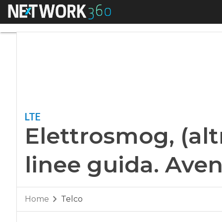
Menu
Elettrosmog, (altri)
LTE
Elettrosmog, (altr
linee guida. Aven
Home
Telco