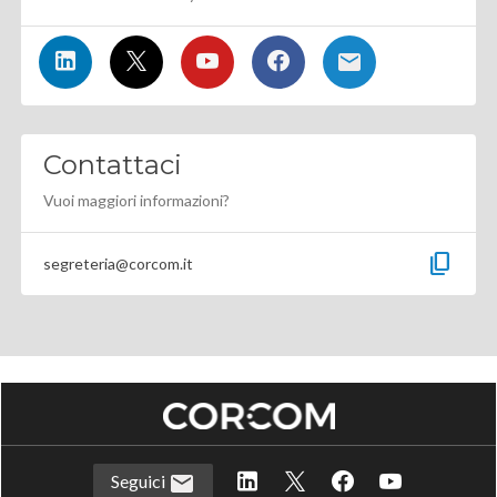
Contattaci
Vuoi maggiori informazioni?
content_copy
segreteria@corcom.it
Seguici