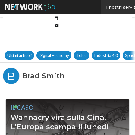
Facebook
I nostri servi
Twitter
Linkedin
Email
Ultimi articoli
Digital Economy
Telco
Industria 4.0
Spac
B
Brad Smith
IL CASO
Wannacry vira sulla Cina.
L'Europa scampa il lunedì