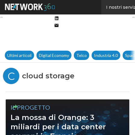
Facebook
I nostri servi
Twitter
Linkedin
Email
Ultimi articoli
Digital Economy
Telco
Industria 4.0
Spac
C
cloud storage
IL PROGETTO
La mossa di Orange: 3
miliardi per i data center