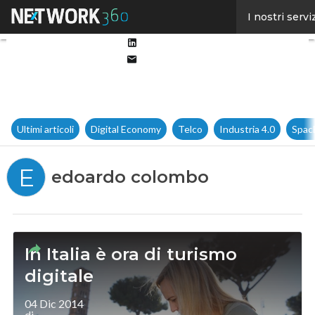
Facebook
I nostri servi
Twitter
Linkedin
Email
Ultimi articoli
Digital Economy
Telco
Industria 4.0
Spac
E
edoardo colombo
In Italia è ora di turismo
digitale
04 Dic 2014
di