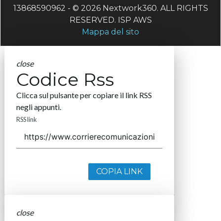
13868590962 - © 2026 Nextwork360. ALL RIGHTS
RESERVED. ISP AWS
Mappa del sito
close
Codice Rss
Clicca sul pulsante per copiare il link RSS
negli appunti.
RSS link
COPIA LINK
close