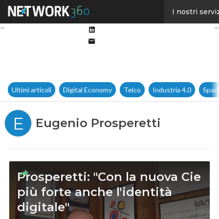
Facebook
I nostri servi
Twitter
Linkedin
Email
Ultimi articoli
Digital Economy
Telco
Industria 4.0
Spac
E
Eugenio Prosperetti
Prosperetti: "Con la nuova Cie
più forte anche l'identità
digitale"