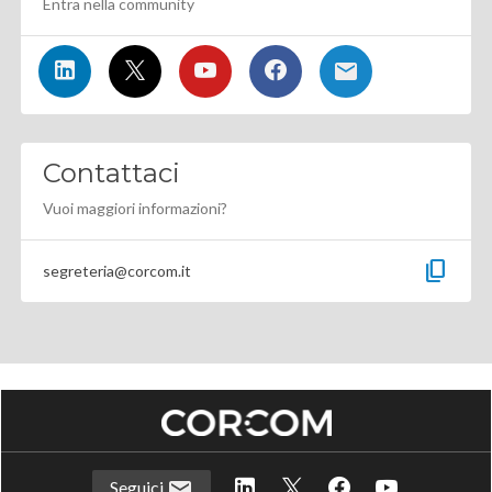
Entra nella community
Contattaci
Vuoi maggiori informazioni?
content_copy
segreteria@corcom.it
Seguici