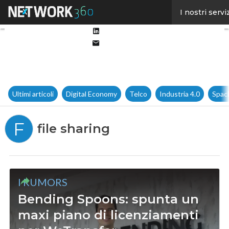
Facebook
I nostri servi
Twitter
Linkedin
Email
Ultimi articoli
Digital Economy
Telco
Industria 4.0
Spac
F
file sharing
I RUMORS
Bending Spoons: spunta un
maxi piano di licenziamenti