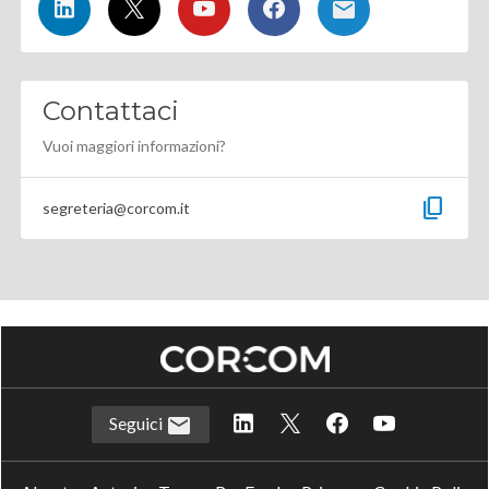
Contattaci
Vuoi maggiori informazioni?
content_copy
segreteria@corcom.it
Seguici