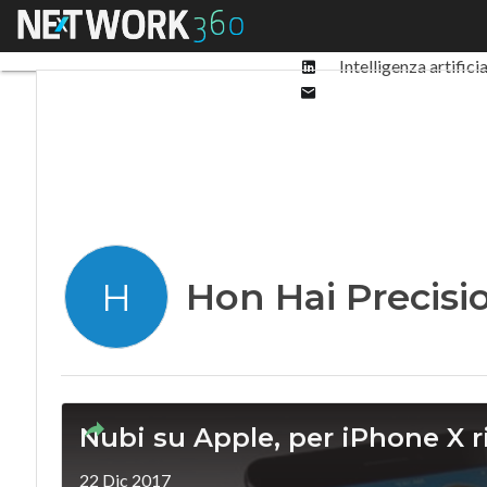
Facebook
Menu
Ultimi articoli
Digit
Twitter
Linkedin
Intelligenza artifici
Email
Hon Hai Precisi
H
Nubi su Apple, per iPhone X r
22 Dic 2017