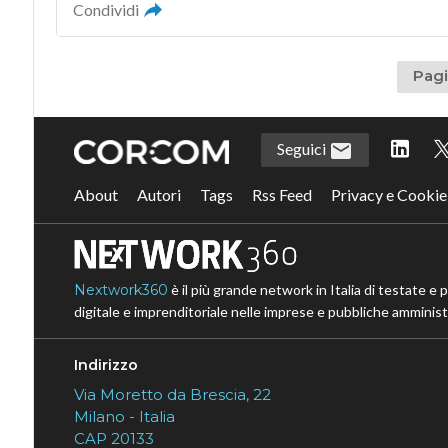
Condividi
Pagi
Seguici
About
Autori
Tags
Rss Feed
Privacy e Cookie
Nextwork360
è il più grande network in Italia di testate e 
digitale e imprenditoriale nelle imprese e pubbliche amministr
Indirizzo
Via Moretto da Brescia, 22
Milano - Italia
CAP 20133