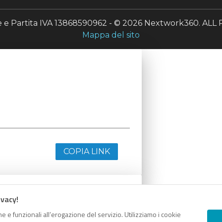
le e Partita IVA 13868590962 - © 2026 Nextwork360. A
Mappa del sito
COPIA LINK
ivacy!
e e funzionali all’erogazione del servizio. Utilizziamo i cookie