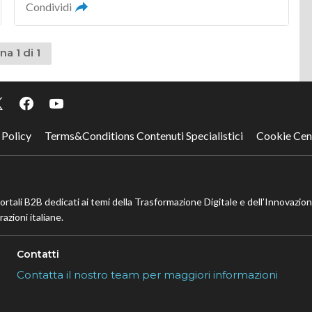
Condividi
na 1 di 1
 Policy
Terms&Conditions Contenuti Specialistici
Cookie Cen
portali B2B dedicati ai temi della Trasformazione Digitale e dell’Innovazio
azioni italiane.
Contatti
Contatta il nostro team per maggiori informazioni