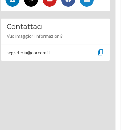
Contattaci
Vuoi maggiori informazioni?
content_copy
segreteria@corcom.it