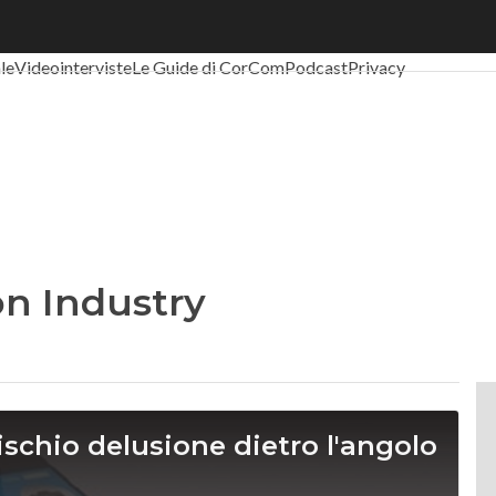
al Economy
Telco
Industria 4.0
SpacEconomy
PA Digitale
Green eco
ale
Videointerviste
Le Guide di CorCom
Podcast
Privacy
on Industry
ischio delusione dietro l'angolo