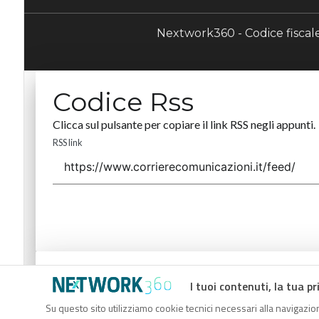
Nextwork360 - Codice fisca
Codice Rss
Clicca sul pulsante per copiare il link RSS negli appunti.
RSS link
Codice Rss
I tuoi contenuti, la tua pr
Clicca sul pulsante per copiare il link RSS negli appunti.
Su questo sito utilizziamo cookie tecnici necessari alla navigazion