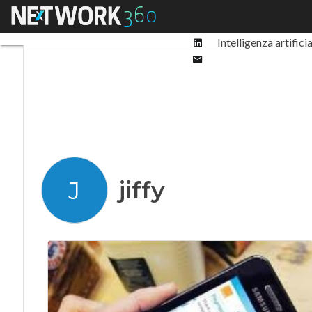
Facebook
Menu
Ultimi articoli
Digit
Twitter
Linkedin
Intelligenza artifici
Email
jiffy
J