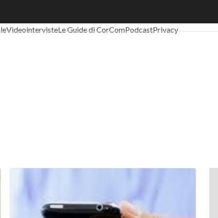
al Economy
Telco
Industria 4.0
SpacEconomy
PA Digitale
Green eco
ale
Videointerviste
Le Guide di CorCom
Podcast
Privacy