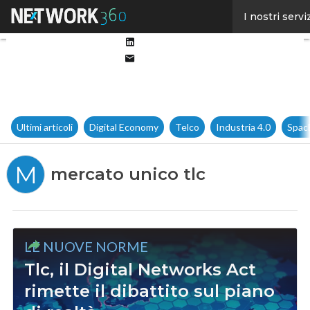
Facebook
I nostri servi
Twitter
Linkedin
Email
Ultimi articoli
Digital Economy
Telco
Industria 4.0
Spac
M
mercato unico tlc
LE NUOVE NORME
Tlc, il Digital Networks Act
rimette il dibattito sul piano