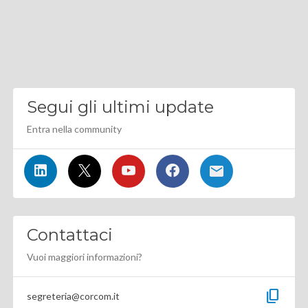
Segui gli ultimi update
Entra nella community
Contattaci
Vuoi maggiori informazioni?
content_copy
segreteria@corcom.it