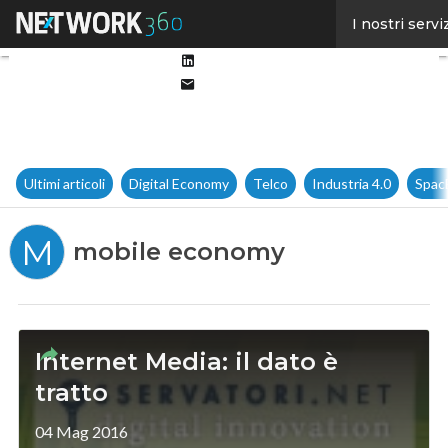
Facebook
I nostri servi
Twitter
Linkedin
Email
Ultimi articoli
Digital Economy
Telco
Industria 4.0
Spac
M
mobile economy
Internet Media: il dato è
tratto
04 Mag 2016