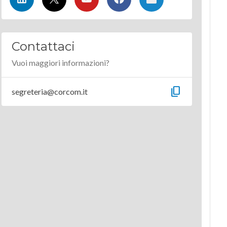
Contattaci
Vuoi maggiori informazioni?
content_copy
segreteria@corcom.it