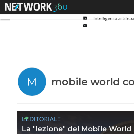
Facebook
Menu
Ultimi articoli
Digit
Twitter
Linkedin
Intelligenza artifici
Email
mobile world c
M
L'EDITORIALE
La "lezione" del Mobile World