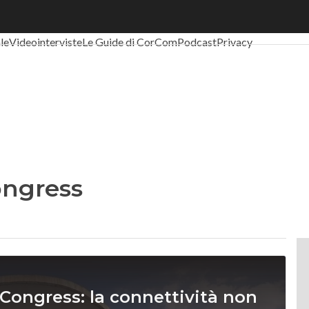
al Economy
Telco
Industria 4.0
SpacEconomy
PA Digitale
Green eco
ale
Videointerviste
Le Guide di CorCom
Podcast
Privacy
ongress
 Congress: la connettività non