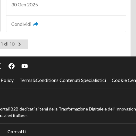
30 Gen 2025
Condividi
Pagina
1 di 10
successiva
 Policy
Terms&Conditions Contenuti Specialistici
Cookie Cen
portali B2B dedicati ai temi della Trasformazione Digitale e dell’Innovazio
azioni italiane.
Contatti