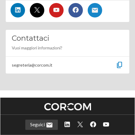
Contattaci
Vuoi maggiori informazioni?
content_copy
segreteria@corcom.it
Seguici