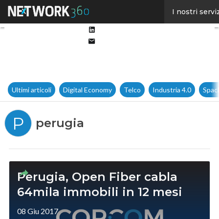
Facebook
I nostri servi
Twitter
Linkedin
Email
Ultimi articoli
Digital Economy
Telco
Industria 4.0
Spac
P
perugia
Perugia, Open Fiber cabla
64mila immobili in 12 mesi
08 Giu 2017