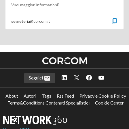
Vuoi maggiori informazioni?
content_copy
segreteria@corcom.it
Seguici
About
Autori
Tags
Rss Feed
Privacy e Cookie Policy
Terms&Conditions Contenuti Specialistici
Cookie Center