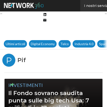
Facebook
I nostri servi
Twitter
Linkedin
Email
Ultimi articoli
Digital Economy
Telco
Industria 4.0
Spac
P
Pif
INVESTIMENTI
Il Fondo sovrano saudita
punta sulle big tech Usa: 7