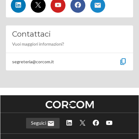
Contattaci
Vuoi maggiori informazioni?
content_copy
segreteria@corcom.it
Seguici