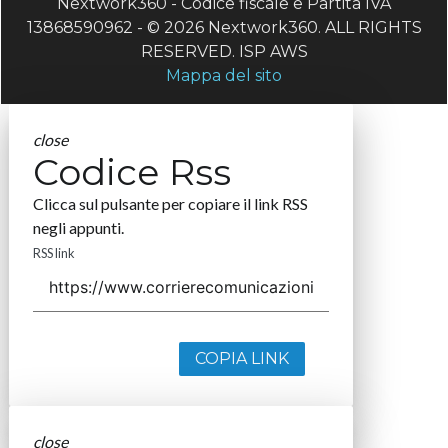
Nextwork360 - Codice fiscale e Partita IVA
13868590962 - © 2026 Nextwork360. ALL RIGHTS
RESERVED. ISP AWS
Mappa del sito
close
Codice Rss
Clicca sul pulsante per copiare il link RSS
negli appunti.
RSS link
COPIA LINK
close