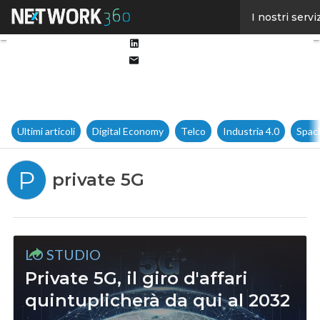
Facebook
I nostri servi
Twitter
Linkedin
Email
Ultimi articoli
Digital Economy
Telco
Industria 4.0
Spac
P
private 5G
LO STUDIO
Private 5G, il giro d'affari
quintuplicherà da qui al 2032